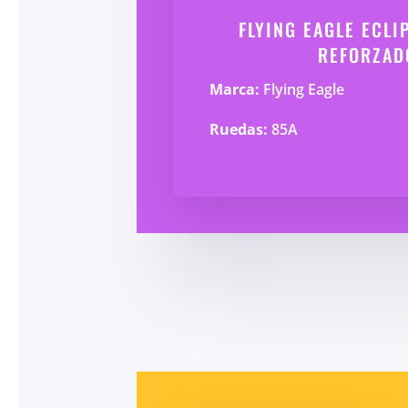
FLYING EAGLE ECLI
REFORZAD
Marca:
Flying Eagle
Ruedas:
85A