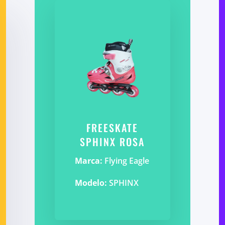
FREESKATE
SPHINX ROSA
Marca:
Flying Eagle
Modelo:
SPHINX