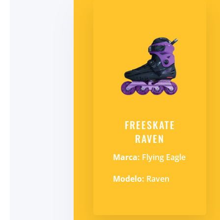
FREESKATE
RAVEN
Marca:
Flying Eagle
Modelo:
Raven