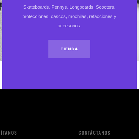
Skateboards, Pennys, Longboards, Scooters,
protecciones, cascos, mochilas, refacciones y
accesorios.
TIENDA
SÍTANOS
CONTÁCTANOS