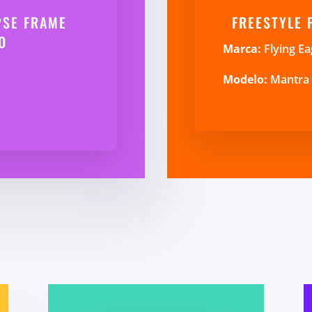
PSE FRAME
FREESTYLE 
O
Marca:
Flying Ea
Modelo:
Mantra