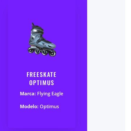
FREESKATE
OPTIMUS
Marca:
Flying Eagle
Modelo:
Optimus