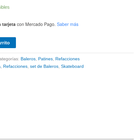
ibles
 tarjeta
con Mercado Pago.
Saber más
rrito
ategorías:
Baleros
,
Patines
,
Refacciones
a
,
Refacciones
,
set de Baleros
,
Skateboard