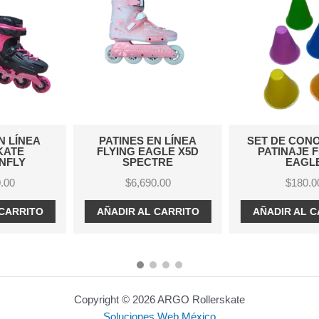
PATINES EN LÍNEA
SET DE CONOS PARA
FLYING EAGLE X5D
PATINAJE FLYING
SPECTRE
EAGLE
$
6,690.00
$
180.00
AÑADIR AL CARRITO
AÑADIR AL CARRITO
Copyright © 2026 ARGO Rollerskate
Soluciones Web México