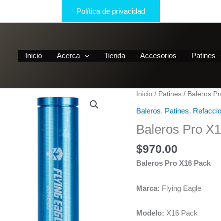
Política de privacidad
Inicio
Acerca
Tienda
Accesorios
Patines
Inicio
/
Patines
/ Baleros P
Baleros
,
Patines
,
Refacci
Baleros Pro X
$
970.00
Baleros Pro X16 Pack
Marca:
Flying Eagle
Modelo:
X16 Pack