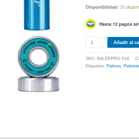
Disponibilidad:
10 dispon
Hasta 12 pagos sin
Baleros
Añadir al ca
Pro
X16
SKU:
BALERPRO-X16
C
Pack
Etiquetas:
Patines
,
Patinet
cantidad