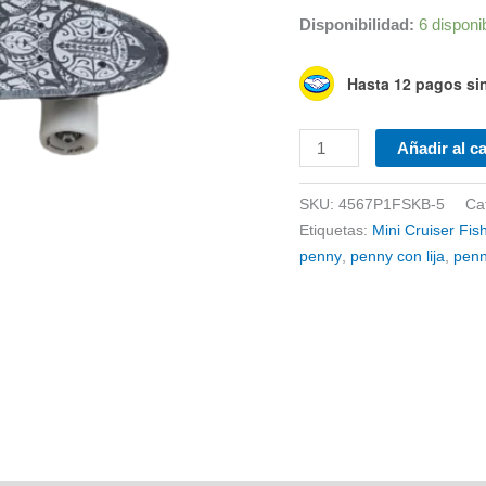
Disponibilidad:
6 disponi
Hasta 12 pagos sin
Patineta
Añadir al ca
Mini
Cruiser
SKU:
4567P1FSKB-5
Ca
Display
Etiquetas:
Mini Cruiser Fis
Tribal
penny
,
penny con lija
,
pen
con
Lija
cantidad