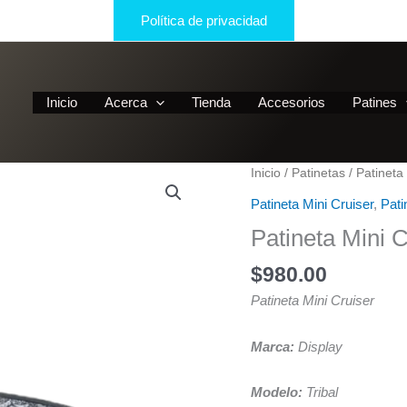
Política de privacidad
Inicio
Acerca
Tienda
Accesorios
Patines
Inicio
/
Patinetas
/
Patineta
Patineta Mini Cruiser
,
Pati
Patineta Mini C
$
980.00
Patineta Mini Cruiser
Marca:
Display
Modelo:
Tribal