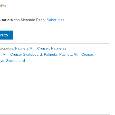
bles
 tarjeta
con Mercado Pago.
Saber más
rrito
tegorías:
Patineta Mini Cruiser
,
Patinetas
h
,
Mini Cruiser Skateboard
,
Patineta
,
Patineta Mini Cruiser
,
nys
,
Skateboard