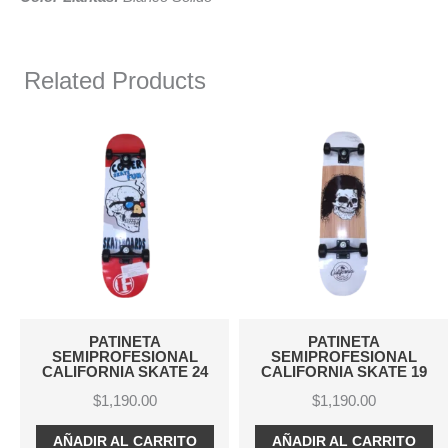
Related Products
TA
PATINETA
PATINET
IONAL
SEMIPROFESIONAL
SEMIPROFESI
KATE 24
CALIFORNIA SKATE 19
CALIFORNIA SK
00
$
1,190.00
$
1,190.00
ARRITO
AÑADIR AL CARRITO
AÑADIR AL CA