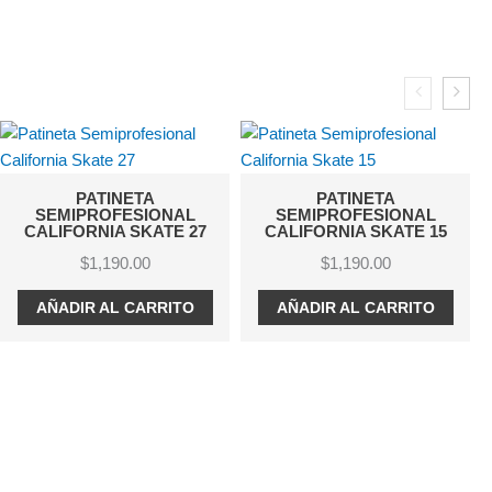
PATINETA
NAL
SEMIPROFESIONAL
TE 27
CALIFORNIA SKATE 15
$
1,190.00
RITO
AÑADIR AL CARRITO
PATINETA MINI CR
DISPLAY ROSA L
$
980.00
AÑADIR AL CARR