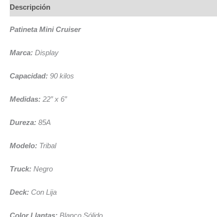
Descripción
Patineta Mini Cruiser
Marca:
Display
Capacidad:
90 kilos
Medidas:
22” x 6”
Dureza:
85A
Modelo:
Tribal
Truck:
Negro
Deck:
Con Lija
Color Llantas:
Blanco Sólido