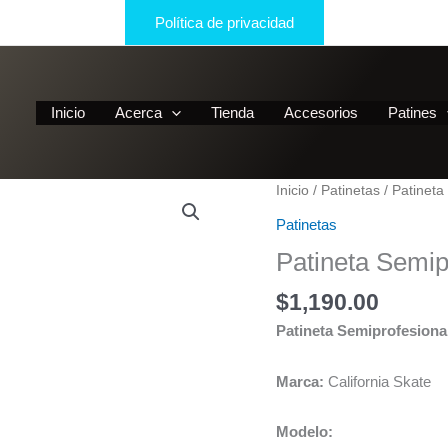
Política de privacidad
Inicio
Acerca
Tienda
Accesorios
Patines
Inicio
/
Patinetas
/ Patineta
Patinetas
Patineta Semip
$
1,190.00
Patineta Semiprofesional
Marca:
California Skate
Modelo: