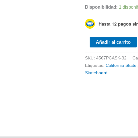
Disponibilidad:
1 disponi
Hasta 12 pagos sin
Patineta
Añadir al carrito
Semiprofesional
California
SKU:
4567PCASK-32
Ca
Skate
Etiquetas:
California Skate
32
Skateboard
cantidad