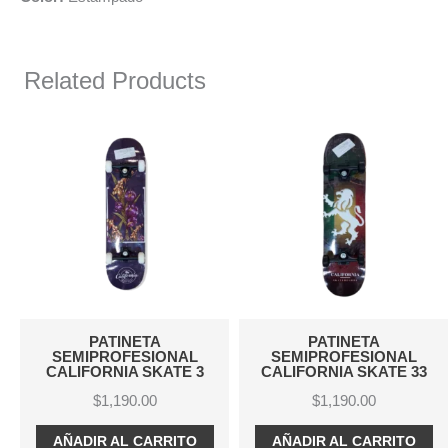
Related Products
PATINETA
PATINETA MINI CRUI
AL
SEMIPROFESIONAL
DISPLAY TÓTEM C
E 3
CALIFORNIA SKATE 33
LIJA
$
1,190.00
$
980.00
TO
AÑADIR AL CARRITO
AÑADIR AL CARRIT