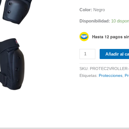
Color:
Negro
Disponibilidad:
10 dispon
Hasta 12 pagos sin
Set
Añadir al ca
de
Protecciones
SKU:
PROTEC2VROLLER-
Robustas
Etiquetas:
Protecciones
,
Pr
VRoller
cantidad