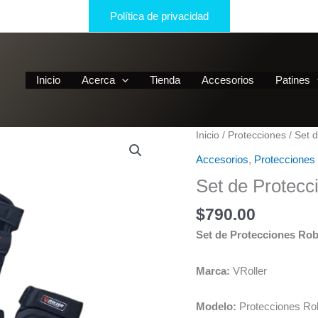
Política de privacidad
Inicio
Acerca
Tienda
Accesorios
Patines
Inicio
/
Protecciones
/ Set 
Accesorios
,
Protecciones
Set de Protecc
$
790.00
Set de Protecciones Rob
Marca:
VRoller
Modelo:
Protecciones Ro