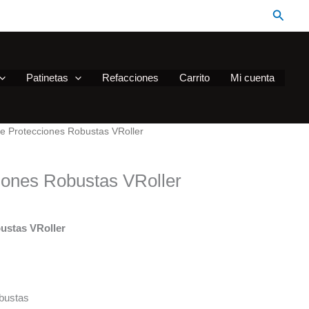
Busca
Patinetas
Refacciones
Carrito
Mi cuenta
de Protecciones Robustas VRoller
iones Robustas VRoller
ustas VRoller
bustas