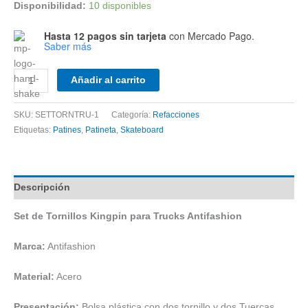
Disponibilidad:
10 disponibles
Hasta 12 pagos sin tarjeta
con Mercado Pago.
Saber más
Set
Añadir al carrito
de
Tornillos
SKU:
SETTORNTRU-1
Categoría:
Refacciones
Kingpin
Etiquetas:
Patines
,
Patineta
,
Skateboard
para
Trucks
Antifashion
cantidad
Descripción
Set de Tornillos Kingpin para Trucks Antifashion
Marca:
Antifashion
Material:
Acero
Presentación:
Bolsa plástica con dos tornillo y dos Tuercas