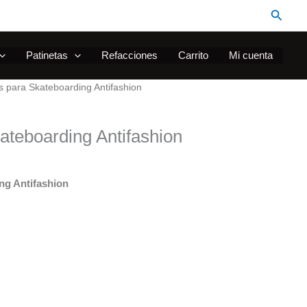
Busca
Patinetas
Refacciones
Carrito
Mi cuenta
s para Skateboarding Antifashion
ateboarding Antifashion
ng Antifashion