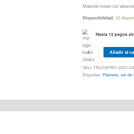
Material metal con aleació
Disponibilidad:
10 dispon
Hasta 12 pagos sin
Trucks
Añadir al ca
para
Skateboarding
SKU:
TRUCKPRO-2022-0
Antifashion
Etiquetas:
Patineta
,
set de 
cantidad