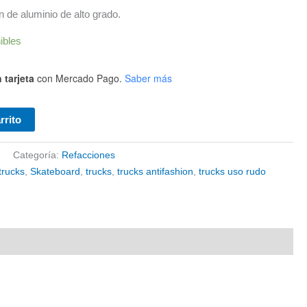
n de aluminio de alto grado.
ibles
 tarjeta
con Mercado Pago.
Saber más
rrito
4
Categoría:
Refacciones
trucks
,
Skateboard
,
trucks
,
trucks antifashion
,
trucks uso rudo