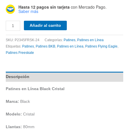
Hasta 12 pagos sin tarjeta
con Mercado Pago.
Saber más
Patines
Añadir al carrito
en
Línea
SKU:
P2345FRSK-24
Categorías:
Patines
,
Patines en Línea
Black
Etiquetas:
Patines
,
Patines BKB
,
Patines en Línea
,
Patines Flying Eagle
,
Cristal
Patines Freeskate
cantidad
Descripción
Patines en Línea Black Cristal
Marca:
Black
Modelo:
Cristal
Llantas:
80mm