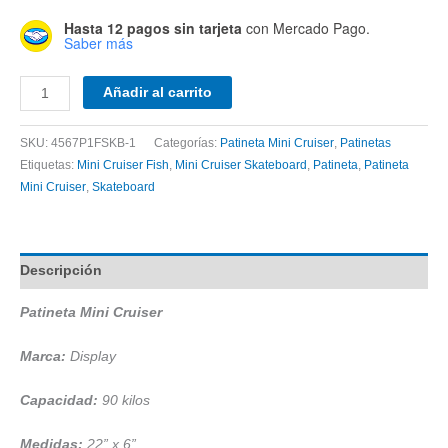
Hasta 12 pagos sin tarjeta
con Mercado Pago.
Saber más
Patineta
Añadir al carrito
Mini
Cruiser
SKU:
4567P1FSKB-1
Categorías:
Patineta Mini Cruiser
,
Patinetas
Display
Etiquetas:
Mini Cruiser Fish
,
Mini Cruiser Skateboard
,
Patineta
,
Patineta
Rosa
Mini Cruiser
,
Skateboard
Liso
cantidad
Descripción
Patineta Mini Cruiser
Marca:
Display
Capacidad:
90 kilos
Medidas:
22” x 6”