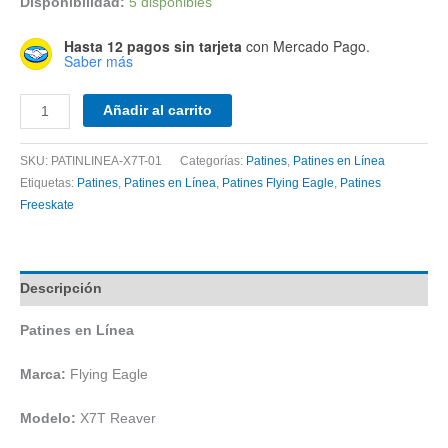
Disponibilidad:
5 disponibles
Hasta 12 pagos sin tarjeta
con Mercado Pago.
Saber más
Patines
Añadir al carrito
en
Línea
SKU:
PATINLINEA-X7T-01
Categorías:
Patines
,
Patines en Línea
Flying
Etiquetas:
Patines
,
Patines en Línea
,
Patines Flying Eagle
,
Patines
Eagle
Freeskate
X7T
cantidad
Descripción
Patines en Línea
Marca:
Flying Eagle
Modelo:
X7T Reaver